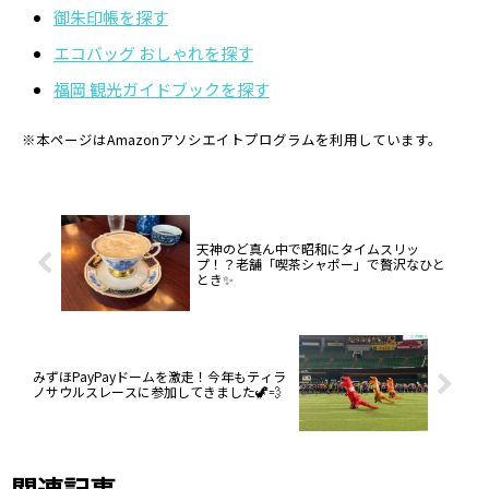
御朱印帳を探す
エコバッグ おしゃれを探す
福岡 観光ガイドブックを探す
※本ページはAmazonアソシエイトプログラムを利用しています。
天神のど真ん中で昭和にタイムスリッ
プ！？老舗「喫茶シャポー」で贅沢なひと
とき✨
みずほPayPayドームを激走！今年もティラ
ノサウルスレースに参加してきました🦖💨
関連記事