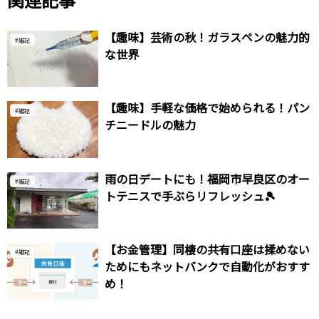
【趣味】芸術の秋！ガラスペンの魅力的
雑記
な世界
【趣味】手軽な価格で始められる！パン
雑記
チニードルの魅力
雨の日デートにも！福岡市早良区のオー
雑記
トテニスで手ぶらリフレッシュ🎾
【お金管理】同棲の共有口座は揉めない
雑記
ためにもネットバンクで自動化がおすす
め！