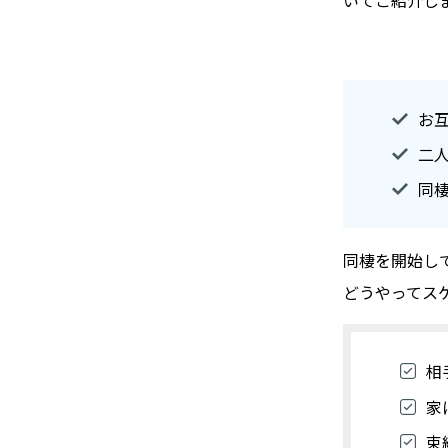
いてご紹介し
お
二
同
同棲を開始し
どうやってス
相
家
束