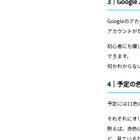
3｜Goog
Googleの
アカウントが
初心者にも優
できます。
何かわからな
4｜予定の
予定には11
それぞれにオ
例えば、赤色
ど、見ている