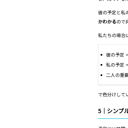
彼の予定と私
かわかる
ので
私たちの場合
彼の予定 
私の予定 
二人の重要
で色分けして
5｜シンプ