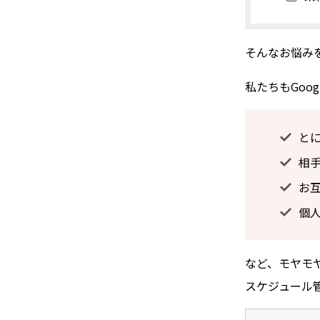
そんなお悩み
私たちもGoo
と
相
お
個
など、モヤモ
スケジュール