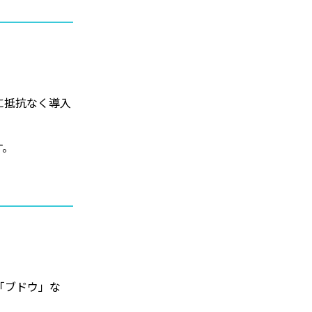
に抵抗なく導入
す。
。
「ブドウ」な